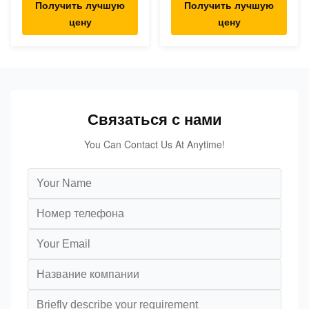
Получить лучшую
Получить лучшую
прессования винта
талька ТиО2 Силька
цену
цену
для ТПЭ ТПР ТПУ
КаКо3.
Связаться с нами
You Can Contact Us At Anytime!