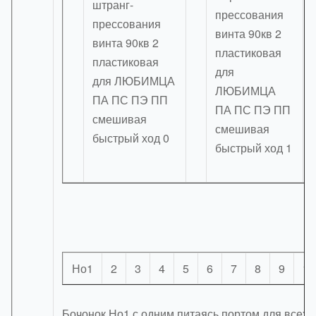
Но1
2
3
4
5
6
7
8
9
10
Бочонок Но1 с одним питаясь портом для всех