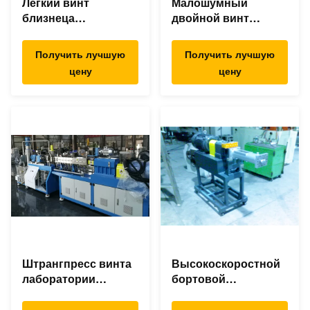
Легкий винт
Малошумный
близнеца
двойной винт
деятельности
смешивая
смешивая
штрангпресс,
Получить лучшую
Получить лучшую
штрангпресс для
машину штранг-
цену
цену
АБС ПК ПА ПС ПЭ
прессования ПП/ПЭ
ПП
пластиковую
Штрангпресс винта
Высокоскоростной
лаборатории
бортовой
двойной, двойная
штрангпресс
линия штранг-
фидера для сажи