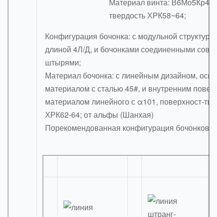
Материал винта: В6Мо5Кр4В2
твердость ХРК58~64;
Конфигурация бочонка: с модульной структуро
длиной 4Л/Д, и бочонками соединенными совм
штырями;
Материал бочонка: с линейным дизайном, осн
материалом с сталью 45#, и внутренним пове
материалом линейного с α101, поверхност-тве
ХРК62-64; от альфы (Шанхая)
Порекомендованная конфигурация бочонков: