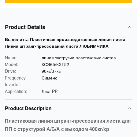
Product Details
Выделить:
Пластичная производственная линия листа
,
Линия штранг-прессования листа ЛЮБИМЧИКА
Name:
линия экструзии пластиковых листов
Model:
КСЭ65/КХТ52
Drive:
90кв/37кв
Frequency
Сименс
Inverter:
Application:
Лист PP
Product Description
Пластиковая линия штранг-прессования листа для
ПП с структурой А/Б/А с выходом 400кг/хр