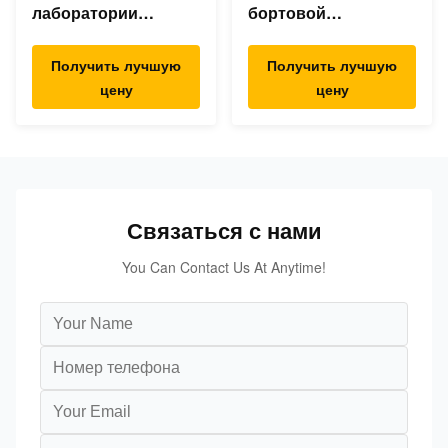
лаборатории
бортовой
двойной, двойная
штрангпресс
линия штранг-
фидера для сажи
Получить лучшую
Получить лучшую
прессования винта
талька ТиО2 Силька
цену
цену
для ТПЭ ТПР ТПУ
КаКо3.
Связаться с нами
You Can Contact Us At Anytime!