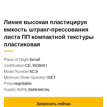
Линия высокая пластицируя
емкость штранг-прессования
листа ПП компактной текстуры
пластиковая
Place of Origin:
Китай
Certification:
CE, ISO9001
Model Number:
КСЭ
Minimum Order Quantity:
1SET
Price:
negotiable
Supply Ability:
2sets/месяц
Запросить сейчас