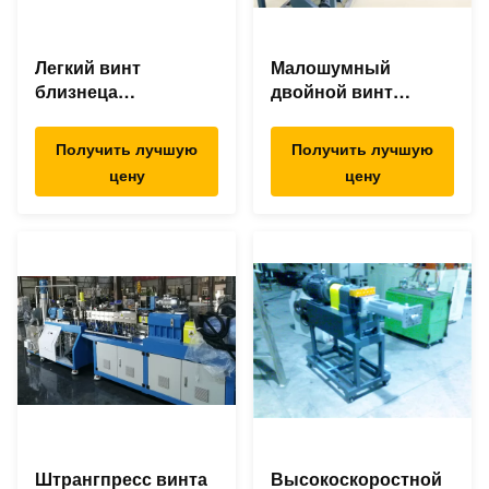
Легкий винт
Малошумный
близнеца
двойной винт
деятельности
смешивая
смешивая
штрангпресс,
Получить лучшую
Получить лучшую
штрангпресс для
машину штранг-
цену
цену
АБС ПК ПА ПС ПЭ
прессования ПП/ПЭ
ПП
пластиковую
Штрангпресс винта
Высокоскоростной