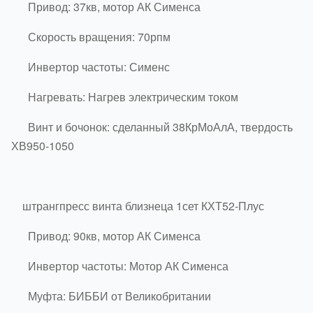
Привод: 37кв, мотор АК Сименса
Скорость вращения: 70рпм
Инвертор частоты: Сименс
Нагревать: Нагрев электрическим током
Винт и бочонок: сделанный 38КрМоАлА, твердость
ХВ950-1050
штрангпресс винта близнеца 1сет КХТ52-Плус
Привод: 90кв, мотор АК Сименса
Инвертор частоты: Мотор АК Сименса
Муфта: БИББИ от Великобритании