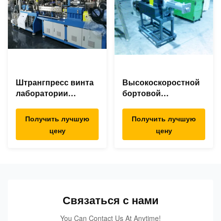
Штрангпресс винта
Высокоскоростной
лаборатории
бортовой
двойной, двойная
штрангпресс
линия штранг-
фидера для сажи
Получить лучшую
Получить лучшую
прессования винта
талька ТиО2 Силька
цену
цену
для ТПЭ ТПР ТПУ
КаКо3.
Связаться с нами
You Can Contact Us At Anytime!