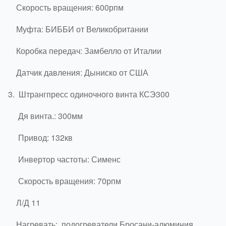
Скорость вращения: 600рпм
Муфта: БИББИ от Великобритании
Коробка передач: Замбелло от Италии
Датчик давления: Дыниско от США
3.
Штрангпресс одиночного винта КСЭ300
Дя винта.: 300мм
Привод: 132кв
Инвертор частоты: Сименс
Скорость вращения: 70рпм
Л/Д 11
Нагревать: подогреватели Бросани-алюминия