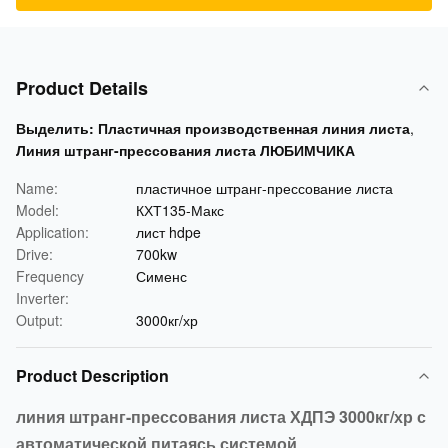
Product Details
Выделить:
Пластичная производственная линия листа
,
Линия штранг-прессования листа ЛЮБИМЧИКА
Name:
пластичное штранг-прессование листа
Model:
КХТ135-Макс
Application:
лист hdpe
Drive:
700kw
Frequency
Сименс
Inverter:
Output:
3000кг/хр
Product Description
линия штранг-прессования листа ХДПЭ 3000кг/хр с
автоматической питаясь системой