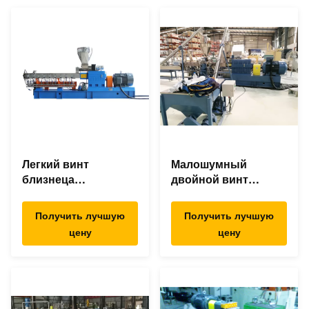
Легкий винт
Малошумный
близнеца
двойной винт
деятельности
смешивая
смешивая
штрангпресс,
Получить лучшую
Получить лучшую
штрангпресс для
машину штранг-
цену
цену
АБС ПК ПА ПС ПЭ
прессования ПП/ПЭ
ПП
пластиковую