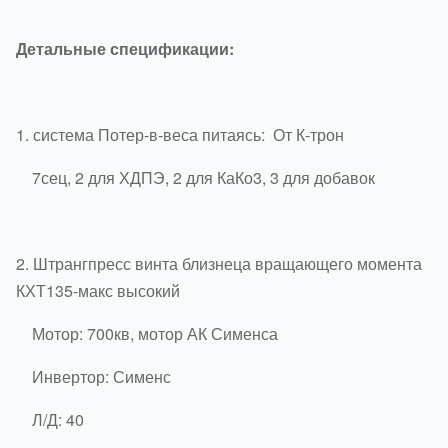
Детальные спецификации:
1.
система Потер-в-веса питаясь: От К-трон
7сец, 2 для ХДПЭ, 2 для КаКо3, 3 для добавок
2.
Штрангпресс винта близнеца вращающего момента
КХТ135-макс высокий
Мотор: 700кв, мотор АК Сименса
Инвертор: Сименс
Л/Д: 40