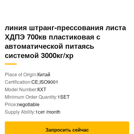
линия штранг-прессования листа
ХДПЭ 700кв пластиковая с
автоматической питаясь
системой 3000кг/хр
Place of Origin:
Китай
Certification:
CE,ISO9001
Model Number:
КХТ
Minimum Order Quantity:
1SET
Price:
negotiable
Supply Ability:
1сет /month
Запросить сейчас