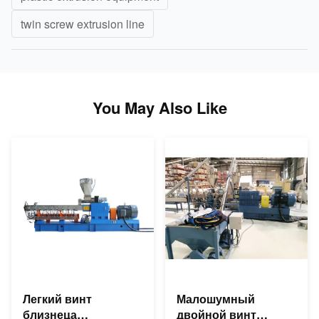
twin screw extrusion line
You May Also Like
Легкий винт
Малошумный
близнеца
двойной винт