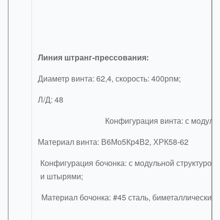
Линия штранг-прессования:
Диаметр винта: 62,4, скорость: 400рпм;
Л/Д: 48
Конфигурация винта: с модуль
Материал винта: В6Мо5Кр4В2, ХРК58-62
Конфигурация бочонка: с модульной структурой
и штырями;
Материал бочонка: #45 сталь, биметаллический