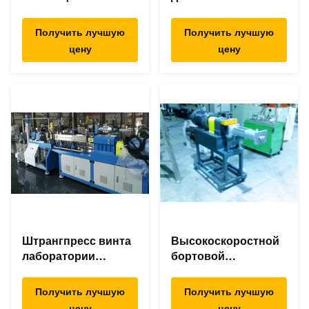
деятельности
смешивая
смешивая
штрангпресс,
Получить лучшую
Получить лучшую
штрангпресс для
машину штранг-
цену
цену
АБС ПК ПА ПС ПЭ
прессования ПП/ПЭ
ПП
пластиковую
Штрангпресс винта
Высокоскоростной
лаборатории
бортовой
двойной, двойная
штрангпресс
линия штранг-
фидера для сажи
Получить лучшую
Получить лучшую
прессования винта
талька ТиО2 Силька
цену
цену