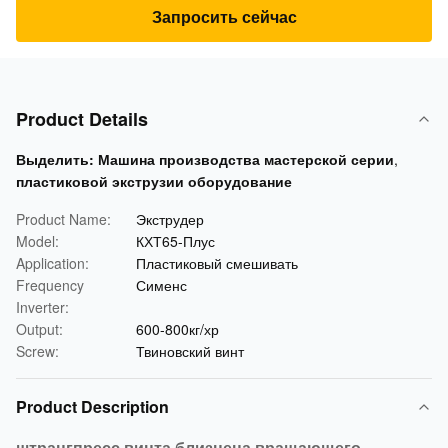
Запросить сейчас
Product Details
Выделить:
Машина производства мастерской серии
,
пластиковой экструзии оборудование
Product Name:
Экструдер
Model:
КХТ65-Плус
Application:
Пластиковый смешивать
Frequency
Сименс
Inverter:
Output:
600-800кг/хр
Screw:
Твиновский винт
Product Description
штрангпресс винта близнеца вращающего