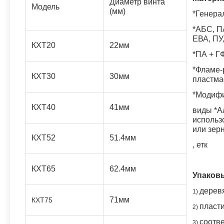
Диаметр винта
Модель
(мм)
*Генера
*АБС
, 
ЕВА, ПУ,
КХТ20
22мм
*ПА + ГФ
*Фламе-
КХТ30
30мм
пластма
*Модифи
КХТ40
41мм
виды *А
использ
или зер
КХТ52
51.4мм
, етк
КХТ65
62.4мм
Упаков
дерев
1)
71мм
КХТ75
пласт
2)
соотв
3)