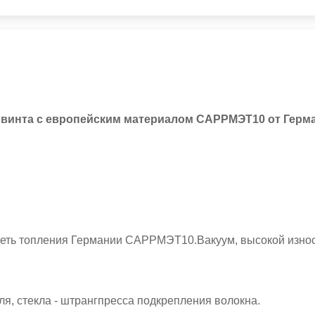
а винта с европейским материалом САРРМЭТ10 от Герм
деть топления Германии САРРМЭТ10.Вакуум, высокой износо
я, стекла - штрангпресса подкрепления волокна.