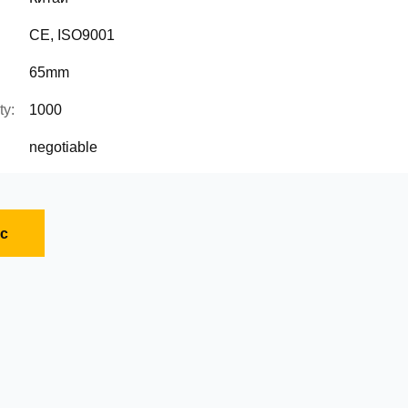
CE, ISO9001
65mm
ty:
1000
negotiable
с