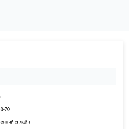
m
68-70
ренний сплайн