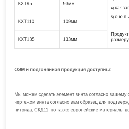
КХТ95
93мм
как за
4)
оне пь
5)
КХТ110
109мм
Продукт
КХТ135
133мм
размеру
ОЭМ и подгонянная продукция доступны:
Мы можем сделать элемент винта согласно вашему 
чертежом винта согласно вам образец для подтверж
нитрида, СКД11, но также европейские материалы д