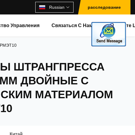
Russian
расследование
ство Управления
Связаться С Нами
Спросите 
АРРМЭТ10
Ы ШТРАНГПРЕССА
5ММ ДВОЙНЫЕ С
СКИМ МАТЕРИАЛОМ
10
Китай