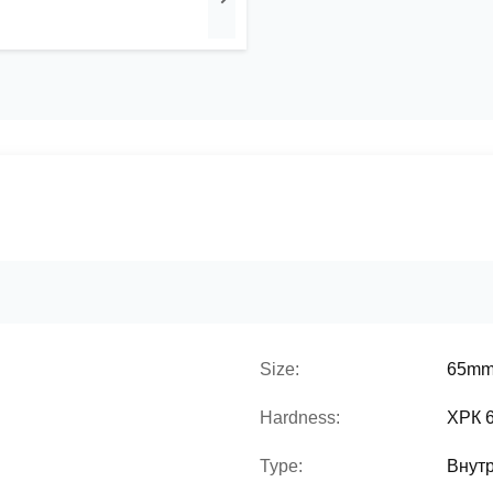
Size:
65m
Hardness:
ХРК 
Type:
Внут