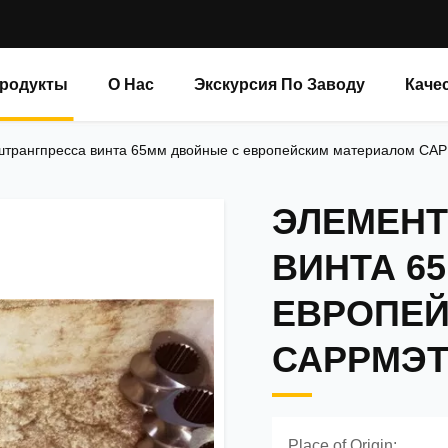
родукты
О Нас
Экскурсия По Заводу
Каче
штрангпресса винта 65мм двойные с европейским материалом С
ЭЛЕМЕНТ
ВИНТА 6
ЕВРОПЕЙ
САРРМЭТ
Place of Origin: