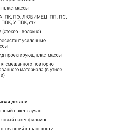
л пластмассы
ПА, ПК, ПЭ, ЛЮБИМЕЦ, ПП, ПС,
 ПВК, У-ПВК, етк
 (стекло - волокно)
ресистант усиленные
ссы
д проектирующ пластмассы
лл смешанного повторно
ованного материала (в утиле
не)
ывая детали:
янный пакет случая
иковый пакет фильмов
етствующий к транспорту