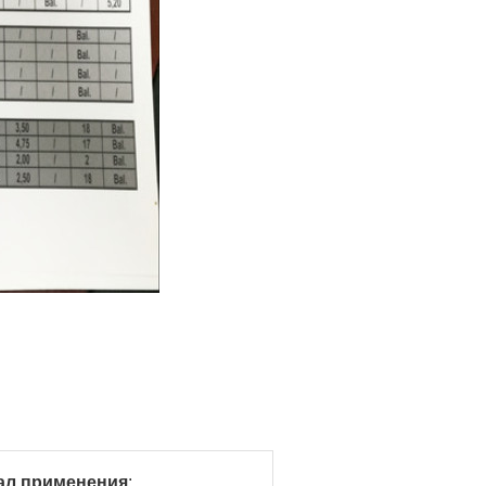
ал применения
: