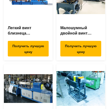
Легкий винт
Малошумный
близнеца
двойной винт
деятельности
смешивая
смешивая
штрангпресс,
Получить лучшую
Получить лучшую
штрангпресс для
машину штранг-
цену
цену
АБС ПК ПА ПС ПЭ
прессования ПП/ПЭ
ПП
пластиковую