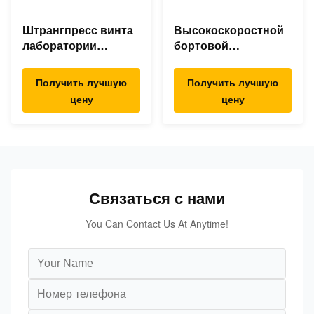
Штрангпресс винта
Высокоскоростной
лаборатории
бортовой
двойной, двойная
штрангпресс
линия штранг-
фидера для сажи
Получить лучшую
Получить лучшую
прессования винта
талька ТиО2 Силька
цену
цену
для ТПЭ ТПР ТПУ
КаКо3.
Связаться с нами
You Can Contact Us At Anytime!