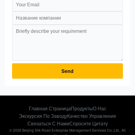
Send
Главная Страница
Продукты
О Нас
Экскурсия По Заводу
Качество Управления
Связаться С Нами
Спросите Цитату
© 2026 Beijing Silk Road Enterprise Management Services Co.,Ltd.. All