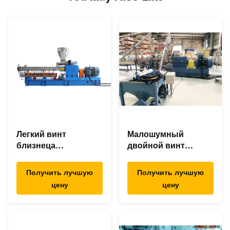
Легкий винт
Малошумный
близнеца
двойной винт
деятельности
смешивая
смешивая
штрангпресс,
Получить лучшую
Получить лучшую
штрангпресс для
машину штранг-
цену
цену
АБС ПК ПА ПС ПЭ
прессования ПП/ПЭ
ПП
пластиковую