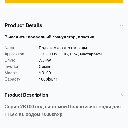
Product Details
Выделить:
подводный гранулятор
,
пластик
Name:
Под окомкователем воды
Application:
ТПЭ, ТПУ, ТПВ, ЕВА, мастербатч
Drive:
7.5KW
Inverter:
Сименс
Model:
УВ100
Capacity:
1000kg/hr
Product Description
Серия УВ100 под системой Пеллетизинг воды для
ТПЭ с выходом 1000кг/хр