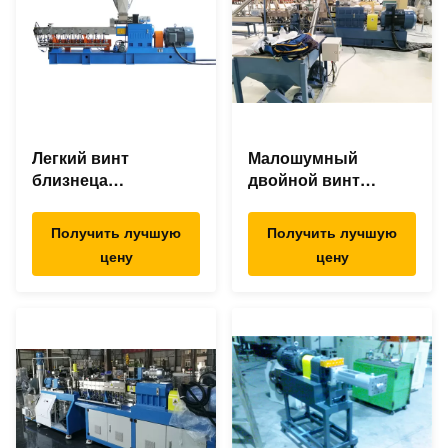
Легкий винт
Малошумный
близнеца
двойной винт
деятельности
смешивая
смешивая
штрангпресс,
Получить лучшую
Получить лучшую
штрангпресс для
машину штранг-
цену
цену
АБС ПК ПА ПС ПЭ
прессования ПП/ПЭ
ПП
пластиковую