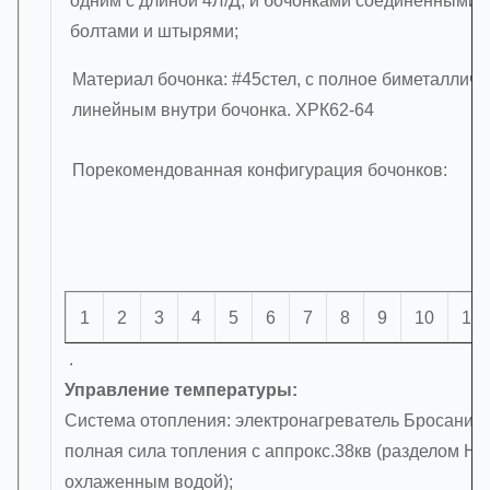
одним с длиной 4Л/Д, и бочонками соединенными 
болтами и штырями;
Материал бочонка: #45стел, с полное биметалличе
линейным внутри бочонка. ХРК62-64
Порекомендованная конфигурация бочонков:
1
2
3
4
5
6
7
8
9
10
11
.
Управление температуры:
Система отопления: электронагреватель Бросани-м
полная сила топления с аппрокс.38кв (разделом Но
охлаженным водой);