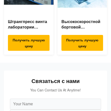
Штрангпресс винта
Высокоскоростной
лаборатории
бортовой
двойной, двойная
штрангпресс
линия штранг-
фидера для сажи
Получить лучшую
Получить лучшую
прессования винта
талька ТиО2 Силька
цену
цену
для ТПЭ ТПР ТПУ
КаКо3.
Связаться с нами
You Can Contact Us At Anytime!