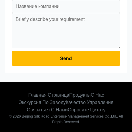
Send
Главная Страница
Продукты
О Нас
Экскурсия По Заводу
Качество Управления
Связаться С Нами
Спросите Цитату
© 2026 Beijing Silk Road Enterprise Management Services Co.,Ltd.. All
Rights Reserved.