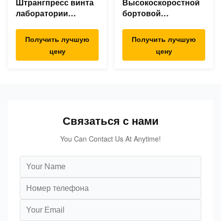
Штрангпресс винта
Высокоскоростной
лаборатории
бортовой
двойной, двойная
штрангпресс
линия штранг-
фидера для сажи
Получить лучшую
Получить лучшую
прессования винта
талька ТиО2 Силька
цену
цену
для ТПЭ ТПР ТПУ
КаКо3.
Связаться с нами
You Can Contact Us At Anytime!