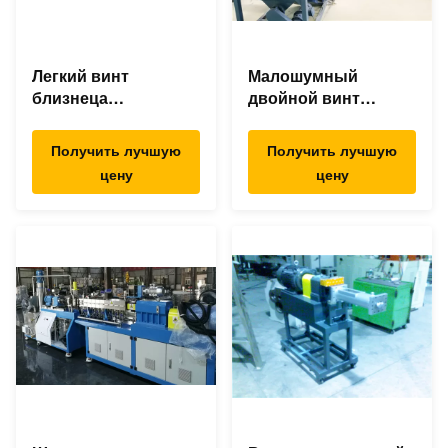
Легкий винт
Малошумный
близнеца
двойной винт
деятельности
смешивая
смешивая
штрангпресс,
Получить лучшую
Получить лучшую
штрангпресс для
машину штранг-
цену
цену
АБС ПК ПА ПС ПЭ
прессования ПП/ПЭ
ПП
пластиковую