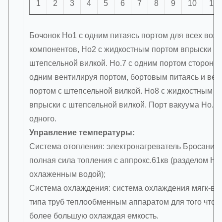
1
2
3
4
5
6
7
8
9
10
11
Бочонок Но1 с одним питаясь портом для всех воз
компонентов, Но2 с жидкостным портом впрыски с
штепсельной вилкой. Но.7 с одним портом стороны 
одним вентилируя портом, бортовым питаясь и вен
портом с штепсельной вилкой. Но8 с жидкостным п
впрыски с штепсельной вилкой. Порт вакуума Но.1
одного.
Управление температуры:
Система отопления: электронагреватель Бросани-м
полная сила топления с аппрокс.61кв (разделом Но
охлаженным водой);
Система охлаждения: система охлаждения мягк-во
типа труб теплообменным аппаратом для того чтоб
более большую охлаждая емкость.