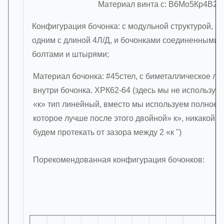
Материал винта с: В6Мо5Кр4В2, 
Конфигурация бочонка: с модульной структурой, к
одним с длиной 4Л/Д, и бочонками соединенными 
болтами и штырями;
Материал бочонка: #45стел, с биметаллическое л
внутри бочонка. ХРК62-64 (здесь мы не используе
«к» тип линейный, вместо мы используем полное 
которое лучше после этого двойной» к», никакой м
будем протекать от зазора между 2 «к ")
Порекомендованная конфигурация бочонков: